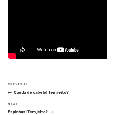
Post
PREVIOUS
Previous
navigation
Post
Queda de cabelo! Tem jeito?
NEXT
Next
Post
Espinhas! Tem jeito?