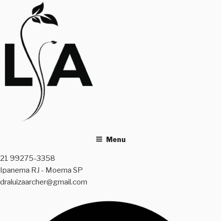
Skip
to
content
Menu
21 99275-3358
Ipanema RJ - Moema SP
draluizaarcher@gmail.com