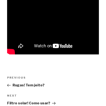
Post
PREVIOUS
Previous
navigation
Post
Rugas! Tem jeito?
NEXT
Next
Post
Filtro solar! Como usar?