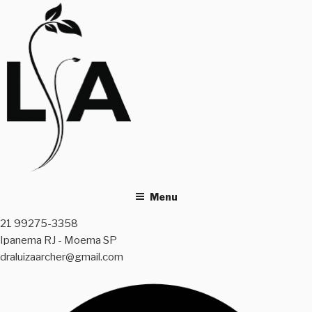
Skip
to
content
Menu
21 99275-3358
Ipanema RJ - Moema SP
draluizaarcher@gmail.com