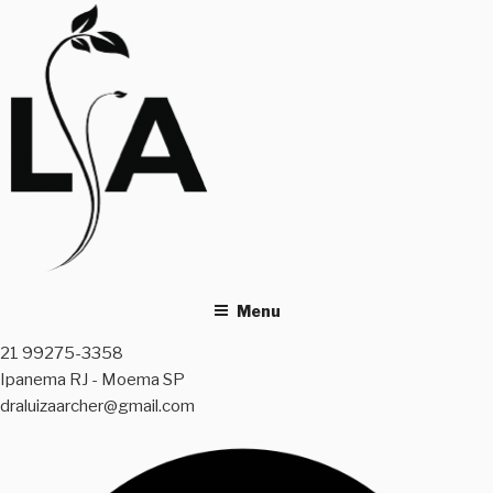
Skip
to
content
Menu
21 99275-3358
Ipanema RJ - Moema SP
draluizaarcher@gmail.com