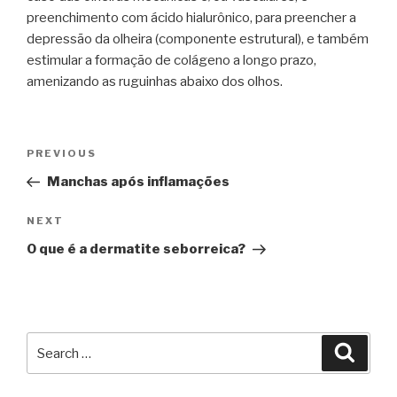
preenchimento com ácido hialurônico, para preencher a
depressão da olheira (componente estrutural), e também
estimular a formação de colágeno a longo prazo,
amenizando as ruguinhas abaixo dos olhos.
Post
PREVIOUS
Previous
navigation
Post
Manchas após inflamações
NEXT
Next
Post
O que é a dermatite seborreica?
Search
Searc
for: