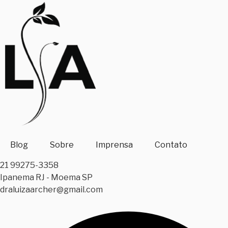
Skip
to
content
Blog
Sobre
Imprensa
Contato
21 99275-3358
Ipanema RJ - Moema SP
draluizaarcher@gmail.com