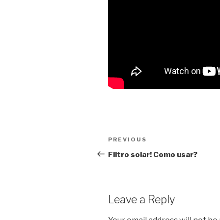
Post
PREVIOUS
Previous
navigation
Post
Filtro solar! Como usar?
Leave a Reply