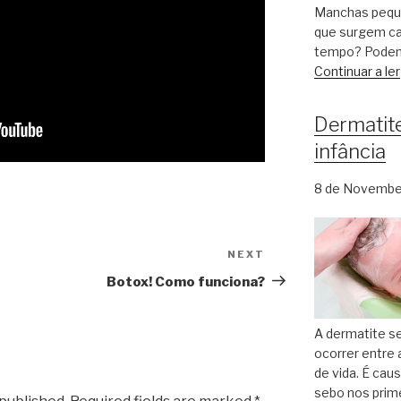
Manchas peque
que surgem ca
tempo? Podem
Continuar a ler
Dermatite
infância
8 de Novembe
NEXT
Next
Post
Botox! Como funciona?
A dermatite se
ocorrer entre
de vida. É cau
sebo nos prim