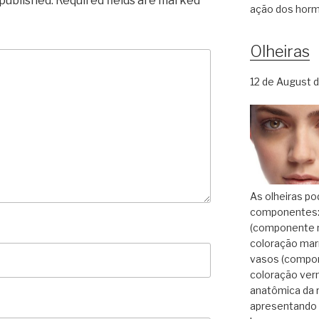
 published.
Required fields are marked
*
ação dos hor
Olheiras
12 de August 
As olheiras po
componentes: 
(componente m
coloração ma
vasos (compon
coloração ver
anatômica da r
apresentando