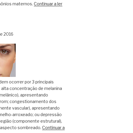
mônios maternos.
Continuar a ler
de 2016
dem ocorrer por 3 principais
alta concentração de melanina
elânico), apresentando
rrom; congestionamento dos
ente vascular), apresentando
melho-arroxeado; ou depressão
egião (componente estrutural),
 aspecto sombreado.
Continuar a