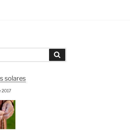
Search
s solares
e 2017