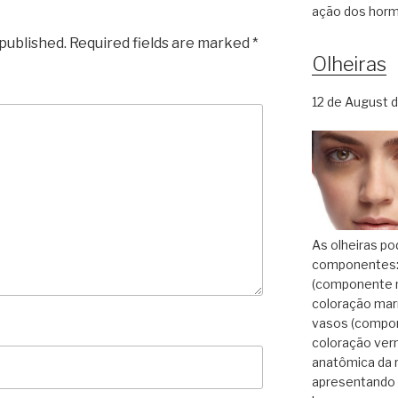
ação dos hor
 published.
Required fields are marked
*
Olheiras
12 de August 
As olheiras po
componentes: 
(componente m
coloração ma
vasos (compon
coloração ver
anatômica da r
apresentando