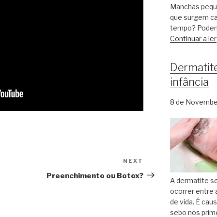
Manchas peque
que surgem ca
tempo? Podem
Continuar a ler
Dermatite
infância
8 de Novembe
NEXT
Next
Post
Preenchimento ou Botox?
A dermatite se
ocorrer entre
de vida. É cau
sebo nos prim