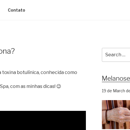
Contato
ona?
Search
for:
 toxina botulínica, conhecida como
Melanose
Spa, com as minhas dicas! 😉
19 de March d