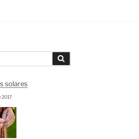
Search
s solares
e 2017