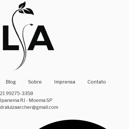
Skip
to
content
Blog
Sobre
Imprensa
Contato
21 99275-3358
Ipanema RJ - Moema SP
draluizaarcher@gmail.com