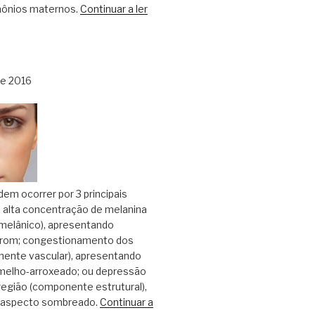
mônios maternos.
Continuar a ler
de 2016
dem ocorrer por 3 principais
alta concentração de melanina
elânico), apresentando
rrom; congestionamento dos
ente vascular), apresentando
melho-arroxeado; ou depressão
egião (componente estrutural),
 aspecto sombreado.
Continuar a