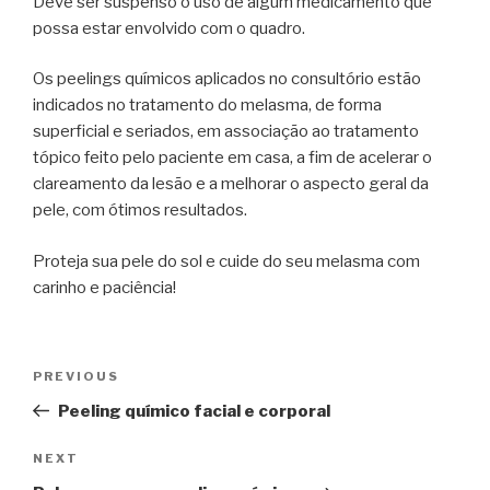
Deve ser suspenso o uso de algum medicamento que
possa estar envolvido com o quadro.
Os peelings químicos aplicados no consultório estão
indicados no tratamento do melasma, de forma
superficial e seriados, em associação ao tratamento
tópico feito pelo paciente em casa, a fim de acelerar o
clareamento da lesão e a melhorar o aspecto geral da
pele, com ótimos resultados.
Proteja sua pele do sol e cuide do seu melasma com
carinho e paciência!
Post
PREVIOUS
Previous
navigation
Post
Peeling químico facial e corporal
NEXT
Next
Post