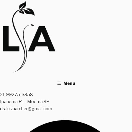
Skip
to
content
Menu
21 99275-3358
Ipanema RJ - Moema SP
draluizaarcher@gmail.com