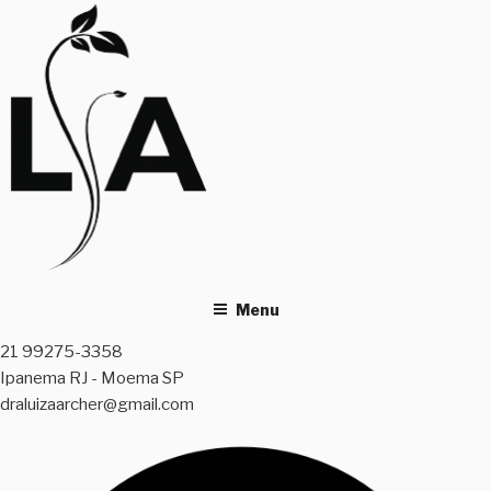
Skip
to
content
Menu
21 99275-3358
Ipanema RJ - Moema SP
draluizaarcher@gmail.com